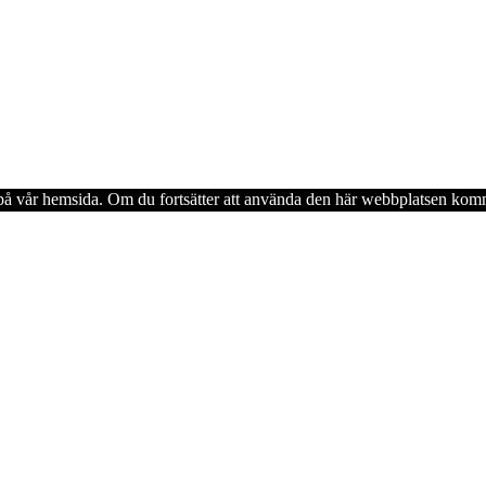
en på vår hemsida. Om du fortsätter att använda den här webbplatsen komm