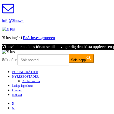
info@3hus.se
3Hus ingår i
BrA Invest-gruppen
Vi använder cookies för att se till att vi ger dig den bästa upplevels
Sök efter:
Sökknapp
BOSTADSRÄTTER
HYRESBOSTÄDER
Att bo hos oss
Lediga lägenheter
Om oss
Kontakt