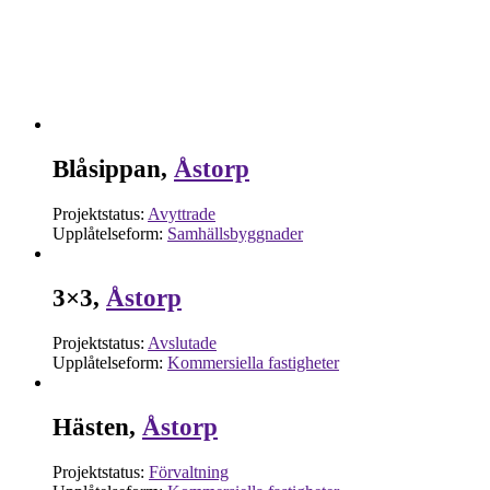
Blåsippan,
Åstorp
Projektstatus:
Avyttrade
Upplåtelseform:
Samhällsbyggnader
3×3,
Åstorp
Projektstatus:
Avslutade
Upplåtelseform:
Kommersiella fastigheter
Hästen,
Åstorp
Projektstatus:
Förvaltning