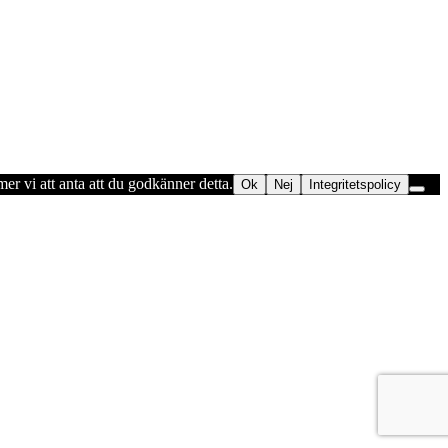
er vi att anta att du godkänner detta.
Ok
Nej
Integritetspolicy