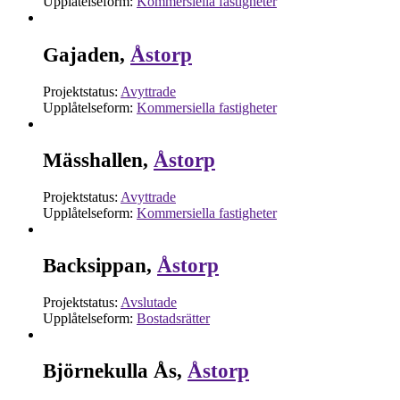
Upplåtelseform:
Kommersiella fastigheter
Gajaden,
Åstorp
Projektstatus:
Avyttrade
Upplåtelseform:
Kommersiella fastigheter
Mässhallen,
Åstorp
Projektstatus:
Avyttrade
Upplåtelseform:
Kommersiella fastigheter
Backsippan,
Åstorp
Projektstatus:
Avslutade
Upplåtelseform:
Bostadsrätter
Björnekulla Ås,
Åstorp