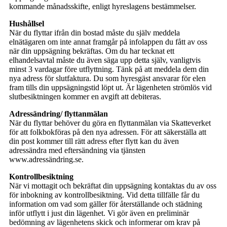
kommande månadsskifte, enligt hyreslagens bestämmelser.
Hushållsel
När du flyttar ifrån din bostad måste du själv meddela
elnätägaren om inte annat framgår på infolappen du fått av oss
när din uppsägning bekräftas. Om du har tecknat ett
elhandelsavtal måste du även säga upp detta själv, vanligtvis
minst 3 vardagar före utflyttning. Tänk på att meddela dem din
nya adress för slutfaktura. Du som hyresgäst ansvarar för elen
fram tills din uppsägningstid löpt ut. Är lägenheten strömlös vid
slutbesiktningen kommer en avgift att debiteras.
Adressändring/ flyttanmälan
När du flyttar behöver du göra en flyttanmälan via Skatteverket
för att folkbokföras på den nya adressen. För att säkerställa att
din post kommer till rätt adress efter flytt kan du även
adressändra med eftersändning via tjänsten
www.adressändring.se.
Kontrollbesiktning
När vi mottagit och bekräftat din uppsägning kontaktas du av oss
för inbokning av kontrollbesiktning. Vid detta tillfälle får du
information om vad som gäller för återställande och städning
inför utflytt i just din lägenhet. Vi gör även en preliminär
bedömning av lägenhetens skick och informerar om krav på