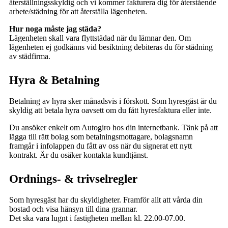
återställningsskyldig och vi kommer fakturera dig för återstående
arbete/städning för att återställa lägenheten.
Hur noga måste jag städa?
Lägenheten skall vara flyttstädad när du lämnar den. Om
lägenheten ej godkänns vid besiktning debiteras du för städning
av städfirma.
Hyra & Betalning
Betalning av hyra sker månadsvis i förskott. Som hyresgäst är du
skyldig att betala hyra oavsett om du fått hyresfaktura eller inte.
Du ansöker enkelt om Autogiro hos din internetbank. Tänk på att
lägga till rätt bolag som betalningsmottagare, bolagsnamn
framgår i infolappen du fått av oss när du signerat ett nytt
kontrakt. Är du osäker kontakta kundtjänst.
Ordnings- & trivselregler
Som hyresgäst har du skyldigheter. Framför allt att vårda din
bostad och visa hänsyn till dina grannar.
Det ska vara lugnt i fastigheten mellan kl. 22.00-07.00.