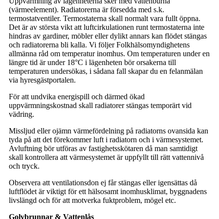
Uppvärmning av lägenheterna sker med vattenburna
(värmeelement). Radiatorerna är försedda med s.k.
termostatventiler. Termostaterna skall normalt vara fullt öppna.
Det är av största vikt att luftcirkulationen runt termostaterna inte
hindras av gardiner, möbler eller dylikt annars kan flödet stängas
och radiatorerna bli kalla. Vi följer Folkhälsomyndighetens
allmänna råd om temperatur inomhus. Om temperaturen under en
längre tid är under 18°C i lägenheten bör orsakerna till
temperaturen undersökas, i sådana fall skapar du en felanmälan
via hyresgästportalen.
För att undvika energispill och därmed ökad
uppvärmningskostnad skall radiatorer stängas temporärt vid
vädring.
Missljud eller ojämn värmefördelning på radiatorns ovansida kan
tyda på att det förekommer luft i radiatorn och i värmesystemet.
Avluftning bör utföras av fastighetsskötaren då man samtidigt
skall kontrollera att värmesystemet är uppfyllt till rätt vattennivå
och tryck.
Observera att ventilationsdon ej får stängas eller igensättas då
luftflödet är viktigt för ett hälsosamt inomhusklimat, byggnadens
livslängd och för att motverka fuktproblem, mögel etc.
Golvbrunnar & Vattenlås