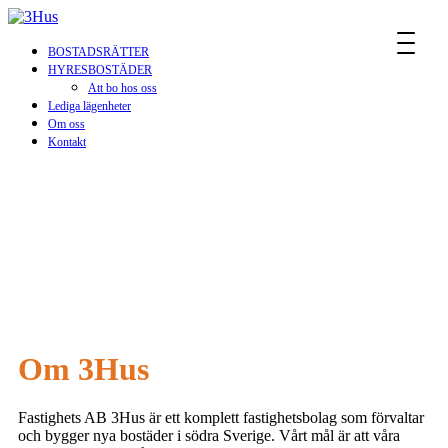
MENU
BOSTADSRÄTTER
HYRESBOSTÄDER
Att bo hos oss
Lediga lägenheter
Om oss
Kontakt
ATT BO HOS OSS
Vi på 3Hus är glada över att ha dig som hyresgäst och hoppas
att du ska trivas i din bostad!
Här hittar du information till dig som hyresgäst.
Om 3Hus
Fastighets AB 3Hus är ett komplett fastighetsbolag som förvaltar
och bygger nya bostäder i södra Sverige. Vårt mål är att våra