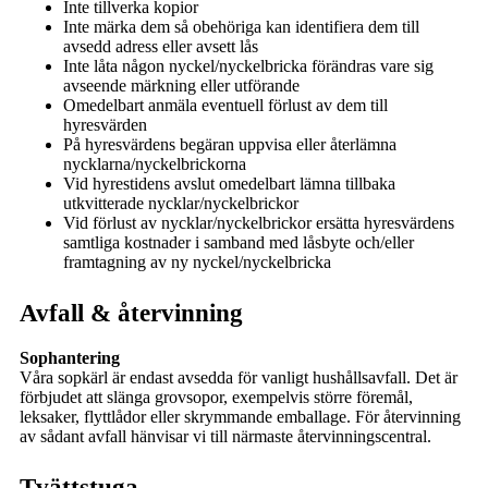
Inte tillverka kopior
Inte märka dem så obehöriga kan identifiera dem till
avsedd adress eller avsett lås
Inte låta någon nyckel/nyckelbricka förändras vare sig
avseende märkning eller utförande
Omedelbart anmäla eventuell förlust av dem till
hyresvärden
På hyresvärdens begäran uppvisa eller återlämna
nycklarna/nyckelbrickorna
Vid hyrestidens avslut omedelbart lämna tillbaka
utkvitterade nycklar/nyckelbrickor
Vid förlust av nycklar/nyckelbrickor ersätta hyresvärdens
samtliga kostnader i samband med låsbyte och/eller
framtagning av ny nyckel/nyckelbricka
Avfall & återvinning
Sophantering
Våra sopkärl är endast avsedda för vanligt hushållsavfall. Det är
förbjudet att slänga grovsopor, exempelvis större föremål,
leksaker, flyttlådor eller skrymmande emballage. För återvinning
av sådant avfall hänvisar vi till närmaste återvinningscentral.
Tvättstuga