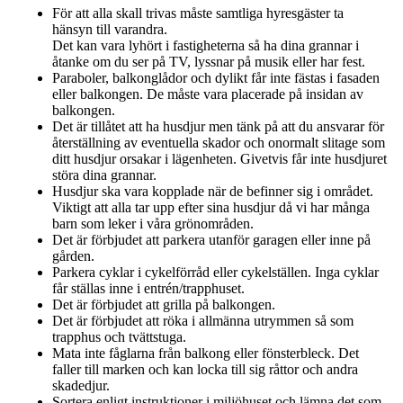
För att alla skall trivas måste samtliga hyresgäster ta
hänsyn till varandra.
Det kan vara lyhört i fastigheterna så ha dina grannar i
åtanke om du ser på TV, lyssnar på musik eller har fest.
Paraboler, balkonglådor och dylikt får inte fästas i fasaden
eller balkongen. De måste vara placerade på insidan av
balkongen.
Det är tillåtet att ha husdjur men tänk på att du ansvarar för
återställning av eventuella skador och onormalt slitage som
ditt husdjur orsakar i lägenheten. Givetvis får inte husdjuret
störa dina grannar.
Husdjur ska vara kopplade när de befinner sig i området.
Viktigt att alla tar upp efter sina husdjur då vi har många
barn som leker i våra grönområden.
Det är förbjudet att parkera utanför garagen eller inne på
gården.
Parkera cyklar i cykelförråd eller cykelställen. Inga cyklar
får ställas inne i entrén/trapphuset.
Det är förbjudet att grilla på balkongen.
Det är förbjudet att röka i allmänna utrymmen så som
trapphus och tvättstuga.
Mata inte fåglarna från balkong eller fönsterbleck. Det
faller till marken och kan locka till sig råttor och andra
skadedjur.
Sortera enligt instruktioner i miljöhuset och lämna det som