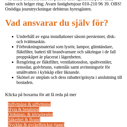
nätter och helger ring; Avarn fastighetsjour 010-210 96 39.
OBS!
Onödiga jourutryckningar debiteras hyresgästen.
Vad ansvarar du själv för?
Underhåll av egna installationer såsom persienner, disk-
och tvättmaskin.
Förbrukningsmaterial som lysrör, lampor, glimtändare,
fläktfilter, batteri till brandvarnare och säkringar i de fall
proppskåpet är placerat i lägenheten.
Rengöring av fläktfilter, ventilationsdon, spaltventiler,
renssilar, golvbrunn, vattenlås samt avrinningsrör för
smältvatten i kylskåp eller liknande.
Skötsel av uteplats och dess rabatter/gräsyta i anslutning till
bostaden.
Klicka på boxarna för att få reda på mer
Inflyttning & utflyttning
Hyra & betalning
Ordnings- & trivselregler
Säkerhet & Brand
Nycklar & nyckelbrickor (tagg)