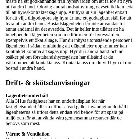
måste ha ett godkännande från hyresvärden om att få lov att hyra
ut i andra hand. Olovlig andrahandsuthyrning oavsett tid kan leda
till att hyreskontraktet sägs upp. Att hyra ut sin lägenhet enbart
för att vilja tillgodogöra sig hyra är inte ett godtagbart skäl för att
hyra ut i andra hand. Bostadslägenheten får inte användas för
annat ändamål än det avsedda. Det är heller inte tillåtet att ha
inneboende i lägenheten som medför men för hyresvärden,
exempelvis ett ökat slitage. Har du inhyst utomstående personer i
lägenheten i sådan omfattning att olägenheter uppkommer kan
kontraktet komma att sägas upp. Hyr du i andra hand och är
osäker på om förstahandshyresgästen har tillstånd är du
välkommen att kontakta oss. Kontakta oss om du vill hyra ut din
bostad i andra hand.
Drift- & skötselanvisningar
Lägenhetsunderhåll
Alla 3Hus fastigheter har en underhållsplan för när
fastighetsunderhåll ska utföras. Vad gäller invändigt underhåll i
lägenheterna så utförs detta endast vid behov för att spara på
miljö och för att använda våra gemensamma resurser där de
behövs som mest.
Värme & Ventilation