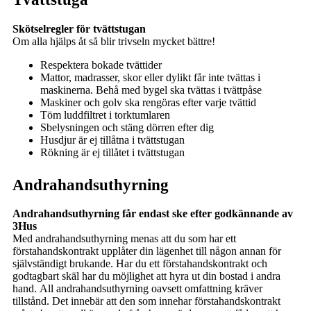
Skötselregler för tvättstugan
Om alla hjälps åt så blir trivseln mycket bättre!
Respektera bokade tvättider
Mattor, madrasser, skor eller dylikt får inte tvättas i
maskinerna. Behå med bygel ska tvättas i tvättpåse
Maskiner och golv ska rengöras efter varje tvättid
Töm luddfiltret i torktumlaren
Sbelysningen och stäng dörren efter dig
Husdjur är ej tillåtna i tvättstugan
Rökning är ej tillåtet i tvättstugan
Andrahandsuthyrning
Andrahandsuthyrning får endast ske efter godkännande av
3Hus
Med andrahandsuthyrning menas att du som har ett
förstahandskontrakt upplåter din lägenhet till någon annan för
självständigt brukande. Har du ett förstahandskontrakt och
godtagbart skäl har du möjlighet att hyra ut din bostad i andra
hand.
All andrahandsuthyrning oavsett omfattning kräver
tillstånd. Det innebär att den som innehar förstahandskontrakt