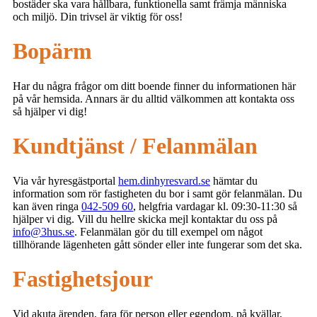
bostäder ska vara hållbara, funktionella samt främja människa
och miljö. Din trivsel är viktig för oss!
Bopärm
Har du några frågor om ditt boende finner du informationen här
på vår hemsida. Annars är du alltid välkommen att kontakta oss
så hjälper vi dig!
Kundtjänst /
Felanmälan
Via vår hyresgästportal
hem.dinhyresvard.se
hämtar du
information som rör fastigheten du bor i samt gör felanmälan. Du
kan även ringa
042-509 60
, helgfria vardagar kl. 09:30-11:30 så
hjälper vi dig. Vill du hellre skicka mejl kontaktar du oss på
info@3hus.se
. Felanmälan gör du till exempel om något
tillhörande lägenheten gått sönder eller inte fungerar som det ska.
Fastighetsjour
Vid akuta ärenden, fara för person eller egendom, på kvällar,