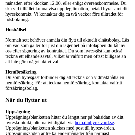
månaden efter klockan 12.00, eller enligt överenskommelse. Du
ska vid tillfället kunna visa upp legitimation, betald hyra samt ditt
hyreskontrakt. Vi kontaktar dig ca två veckor före tillträdet för
tidsbokning.
Hushållsel
Normalt sett behöver anmäla din flytt till aktuellt elnätsbolag. Läs
om vad som gäller för just din lägenhet på infolappen du fått av
oss efter signering av kontraktet. Du som hyresgäst kan också
teckna ett elhandelsavtal, vilket är valfritt men oftast billigare än
att inte göra något aktivt val.
Hemförsäkring
Du som hyresgäst förbinder dig att teckna och vidmakthålla en
hemförsäkring. För att teckna hemförsäkring, kontakta valfritt
försäkringsbolag.
När du flyttar ut
Uppsägning
Uppsägningsblanketten hittar du längst ner på baksidan av ditt
hyreskontrakt, alternativt digitalt via
hem.dinhyresvard.se
.
Uppsägningsblanketten skickas med post till hyresvärden.
Uppsägningstiden är tre kalendermånader från närmast