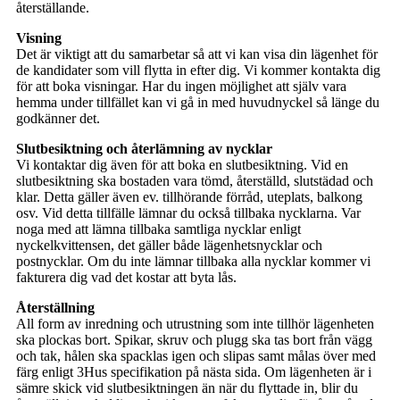
återställande.
Visning
Det är viktigt att du samarbetar så att vi kan visa din lägenhet för
de kandidater som vill flytta in efter dig. Vi kommer kontakta dig
för att boka visningar. Har du ingen möjlighet att själv vara
hemma under tillfället kan vi gå in med huvudnyckel så länge du
godkänner det.
Slutbesiktning och återlämning av nycklar
Vi kontaktar dig även för att boka en slutbesiktning. Vid en
slutbesiktning ska bostaden vara tömd, återställd, slutstädad och
klar. Detta gäller även ev. tillhörande förråd, uteplats, balkong
osv. Vid detta tillfälle lämnar du också tillbaka nycklarna. Var
noga med att lämna tillbaka samtliga nycklar enligt
nyckelkvittensen, det gäller både lägenhetsnycklar och
postnycklar. Om du inte lämnar tillbaka alla nycklar kommer vi
fakturera dig vad det kostar att byta lås.
Återställning
All form av inredning och utrustning som inte tillhör lägenheten
ska plockas bort. Spikar, skruv och plugg ska tas bort från vägg
och tak, hålen ska spacklas igen och slipas samt målas över med
färg enligt 3Hus specifikation på nästa sida. Om lägenheten är i
sämre skick vid slutbesiktningen än när du flyttade in, blir du