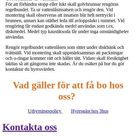
För att förhindra stopp eller lukt skall golvbrunnar rengöras
regelbundet. Ta ur vattenlåsinsatsen och rengör den. Vid
montering skall observeras att insatsen blir helt nertryckt i
brunnen, annars kan otäthet leda till avloppslukt i rummet. Vid
rengöring får endast godkända medel användas som t.ex.
diskmedel. Medel typ kaustiksoda får under inga omständigheter
användas.
Rengör regelbundet vattenlåsen som sitter under diskbänk och
tvättställ. Vid montering skall uppmärksammas att packningar
och o-ringar kommer rätt och håller tätt. Vidare skall försiktighet
iakttas så att gängorna inte skadas. Är du osäker på hur du gör
kontaktar du hyresvärden.
Vad gäller för att få bo hos
oss?
Uthyrningspolicy
Hyresgäst hos 3hus
Kontakta oss