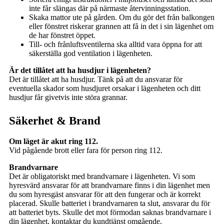
inte får slängas där på närmaste återvinningsstation.
Skaka mattor ute på gården. Om du gör det från balkongen
eller fönstret riskerar grannen att få in det i sin lägenhet om
de har fönstret öppet.
Till- och frånluftsventilerna ska alltid vara öppna for att
säkerställa god ventilation i lägenheten.
Är det tillåtet att ha husdjur i lägenheten?
Det är tillåtet att ha husdjur. Tänk på att du ansvarar för
eventuella skador som husdjuret orsakar i lägenheten och ditt
husdjur får givetvis inte störa grannar.
Säkerhet & Brand
Om läget är akut ring 112.
Vid pågående brott eller fara för person ring 112.
Brandvarnare
Det är obligatoriskt med brandvarnare i lägenheten. Vi som
hyresvärd ansvarar för att brandvarnare finns i din lägenhet men
du som hyresgäst ansvarar för att den fungerar och är korrekt
placerad. Skulle batteriet i brandvarnaren ta slut, ansvarar du för
att batteriet byts. Skulle det mot förmodan saknas brandvarnare i
din lägenhet, kontaktar du kundtjänst omgående.