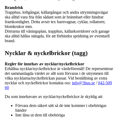
Brandrisk
Trapphus, loftgångar, källargångar och andra utrymningsvägar
ska alltid vara fria från sådant som är brännbart eller hindrar
framkomlighet. Detta avser tex barnvagnar, cyklar, rollatorer,
blomkrukor mm.
Dörrarna till våningsplan, trapphus, källarkorridorer och garage
ska alltid hållas stängda, för att förhindra spridning av eventuell
brand.
Nycklar & nyckelbrickor (tagg)
Regler för innehav av nycklar/nyckelbrickor
Erhållna nycklar/nyckelbrickor är värdeföremål! De representerar
det sammanlagda värdet av allt som förvaras i de utrymmen till
vilka nycklarna/nyckelbrickan passar. Vid beställning av extra
nycklar och nyckelbrickor kontakta oss:
info@3hus.se
/
042-509
60
Du som innehavare av
nycklar/nyckelbrickor
är skyldig att:
Förvara dem säkert sätt så de inte kommer i obehörigas
händer
Inte låna ut dem till obehöriga