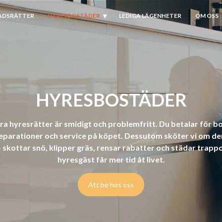
ADSRÄTTER
HYRESBOSTÄDER
LEDIGA LÄGENHETER
OM OSS
HYRESBOSTÄDER
åra hyresrätter är smidigt och problemfritt. Du betalar för 
 reparationer och service på köpet. Dessutom sköter vi om
skottar snö, klipper gräs, rensar rabatter och städar trapp
hyresgäst får mer tid åt livet.
Att bo hos oss