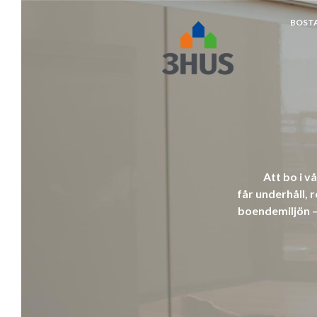
BOST
napp
Att bo i v
får underhåll,
boendemiljön – 