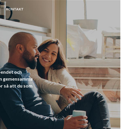
KONTAKT
boendet och
 den gemensamma
or så att du som