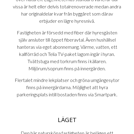
vissa är helt eller delvis totalrenoverade medan andra
har originaldelar kvar från byggåret som därav
erbjuder en lägre hyresnivå.
Fastigheten är försedd med fiber där hyresgästen
själv ansluter till öppet fiberavtal. Även hushållsel
hanteras via eget abonnemang. Värme, vatten, ett
kallförråd och Telia TV-paket lagom ingår i hyran.
Tvättstuga med torkrum finns i källaren.
Miljörum/soprum finns på innergården.
Flertalet mindre lekplatser och gröna umgängesytor
finns på innergårdarna. Möjlighet att hyra
parkeringsplats intill bostaden finns via Smartpark.
LÄGET
Den här natursköna fastigheten är belägen ett