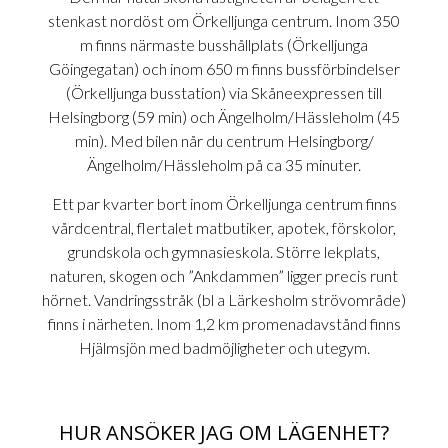
stenkast nordöst om Örkelljunga centrum. Inom 350
m finns närmaste busshållplats (Örkelljunga
Göingegatan) och inom 650 m finns bussförbindelser
(Örkelljunga busstation) via Skåneexpressen till
Helsingborg (59 min) och Ängelholm/Hässleholm (45
min). Med bilen når du centrum Helsingborg/
Ängelholm/Hässleholm på ca 35 minuter.
Ett par kvarter bort inom Örkelljunga centrum finns
vårdcentral, flertalet matbutiker, apotek, förskolor,
grundskola och gymnasieskola. Större lekplats,
naturen, skogen och ”Ankdammen” ligger precis runt
hörnet. Vandringsstråk (bl a Lärkesholm strövområde)
finns i närheten. Inom 1,2 km promenadavstånd finns
Hjälmsjön med badmöjligheter och utegym.
HUR ANSÖKER JAG OM LÄGENHET?