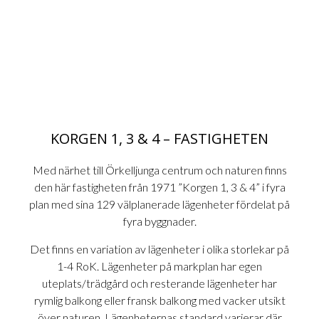
KORGEN 1, 3 & 4 – FASTIGHETEN
Med närhet till Örkelljunga centrum och naturen finns
den här fastigheten från 1971 ”Korgen 1, 3 & 4” i fyra
plan med sina 129 välplanerade lägenheter fördelat på
fyra byggnader.
Det finns en variation av lägenheter i olika storlekar på
1-4 RoK. Lägenheter på markplan har egen
uteplats/trädgård och resterande lägenheter har
rymlig balkong eller fransk balkong med vacker utsikt
över naturen. Lägenheternas standard varierar där