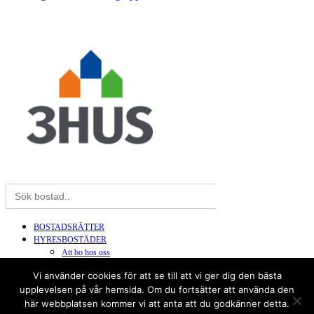
Sök
efter:
BOSTADSRÄTTER
HYRESBOSTÄDER
Att bo hos oss
Lediga lägenheter
Vi använder cookies för att se till att vi ger dig den bästa
Om oss
upplevelsen på vår hemsida. Om du fortsätter att använda den
Kontakt
här webbplatsen kommer vi att anta att du godkänner detta.