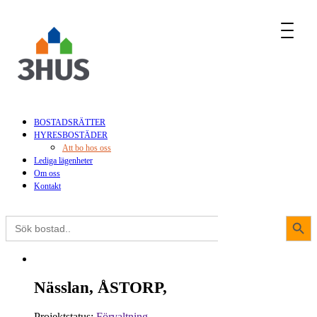
MENU
BOSTADSRÄTTER
HYRESBOSTÄDER
Att bo hos oss
Lediga lägenheter
Om oss
Kontakt
Sökkna
Sök
efter:
Nässlan, ÅSTORP,
Projektstatus:
Förvaltning