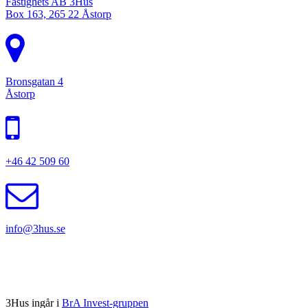
Fastighets AB 3Hus
Box 163, 265 22 Åstorp
Bronsgatan 4
Åstorp
+46 42 509 60
info@3hus.se
3Hus ingår i
BrA Invest-gruppen