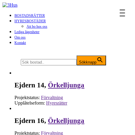
MENU
BOSTADSRÄTTER
HYRESBOSTÄDER
Att bo hos oss
Lediga lägenheter
Om oss
Kontakt
Sök efter:
Sökknapp
Ejdern 14,
Örkelljunga
Projektstatus:
Förvaltning
Upplåtelseform:
Hyresrätter
Ejdern 16,
Örkelljunga
Projektstatus:
Förvaltning