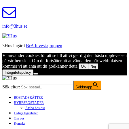
info@3hus.se
3Hus ingår i
BrA Invest-gruppen
Vi använder cookies för att se till att vi ger dig den bästa upplevelsen
på vår hemsida. Om du fortsätter att använda den här webbplatsen
kommer vi att anta att du godkänner detta.
Ok
Nej
Integritetspolicy
Sök efter:
Sökknapp
BOSTADSRÄTTER
HYRESBOSTÄDER
Att bo hos oss
Lediga lägenheter
Om oss
Kontakt