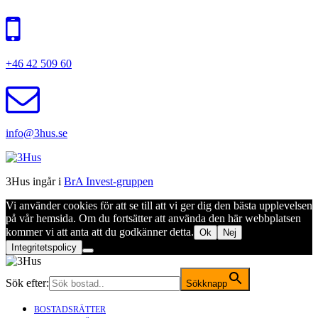
+46 42 509 60
info@3hus.se
3Hus ingår i
BrA Invest-gruppen
Vi använder cookies för att se till att vi ger dig den bästa upplevelsen
på vår hemsida. Om du fortsätter att använda den här webbplatsen
kommer vi att anta att du godkänner detta.
Ok
Nej
Integritetspolicy
Sök efter:
Sökknapp
BOSTADSRÄTTER