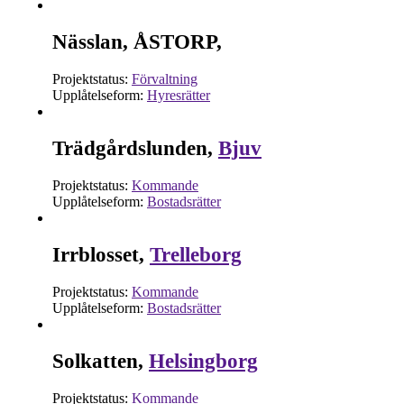
Nässlan, ÅSTORP,
Projektstatus:
Förvaltning
Upplåtelseform:
Hyresrätter
Trädgårdslunden,
Bjuv
Projektstatus:
Kommande
Upplåtelseform:
Bostadsrätter
Irrblosset,
Trelleborg
Projektstatus:
Kommande
Upplåtelseform:
Bostadsrätter
Solkatten,
Helsingborg
Projektstatus:
Kommande