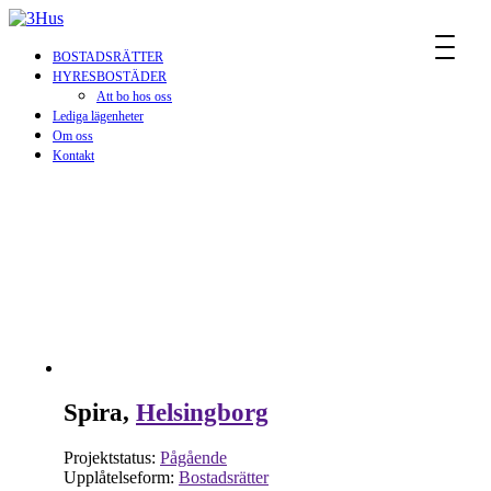
MENU
BOSTADSRÄTTER
HYRESBOSTÄDER
Att bo hos oss
Lediga lägenheter
Om oss
Kontakt
KOMMERSIELLT
Tillsammans hittar vi den lösningen som passar din verksamhet
bäst.
Spira,
Helsingborg
Projektstatus:
Pågående
Upplåtelseform:
Bostadsrätter