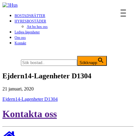
MENU
BOSTADSRÄTTER
HYRESBOSTÄDER
Att bo hos oss
Lediga lägenheter
Om oss
Kontakt
Sök efter:
Sökknapp
Ejdern14-Lagenheter D1304
21 januari, 2020
Ejdern14-Lagenheter D1304
Kontakta oss