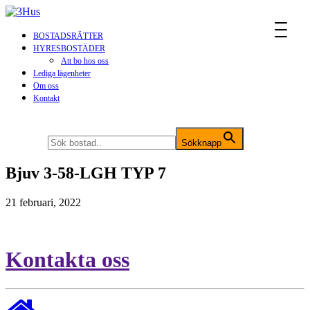
MENU
BOSTADSRÄTTER
HYRESBOSTÄDER
Att bo hos oss
Lediga lägenheter
Om oss
Kontakt
Sök efter:
Sökknapp
Bjuv 3-58-LGH TYP 7
21 februari, 2022
Kontakta oss