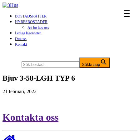
MENU
BOSTADSRÄTTER
HYRESBOSTÄDER
Att bo hos oss
Lediga lägenheter
Om oss
Kontakt
Sök efter:
Sökknapp
Bjuv 3-58-LGH TYP 6
21 februari, 2022
Kontakta oss