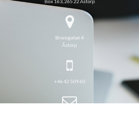
Box 163, 265 22 Åstorp
Bronsgatan 4
Åstorp
+46 42 509 60
info@3hus.se