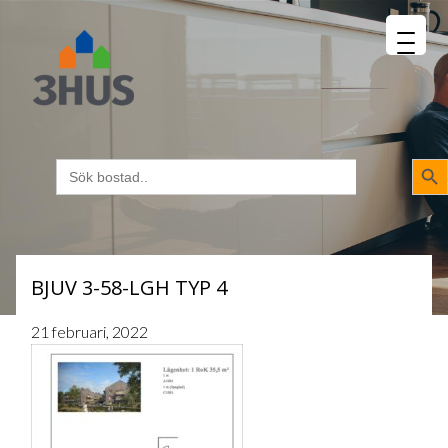
MENU
napp
Sökk
Sök
efter:
BJUV 3-58-LGH TYP 4
21 februari, 2022