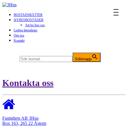
MENU
BOSTADSRÄTTER
HYRESBOSTÄDER
Att bo hos oss
Lediga lägenheter
Om oss
Kontakt
Sök efter:
Sökknapp
Kontakta oss
Fastighets AB 3Hus
Box 163, 265 22 Åstorp