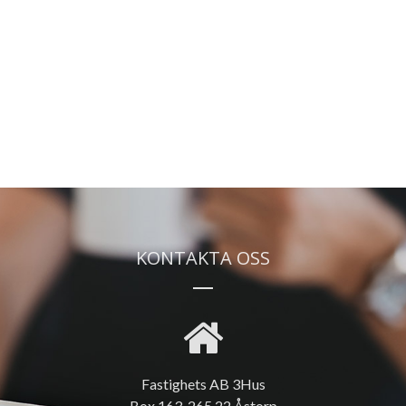
KONTAKTA OSS
Fastighets AB 3Hus
Box 163, 265 22 Åstorp