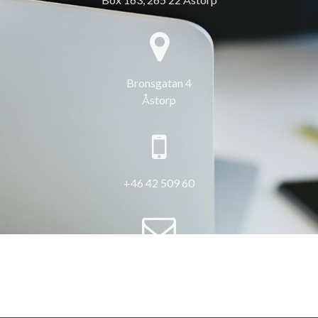
Bronsgatan 4
Åstorp
+46 42 509 60
info@3hus.se