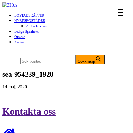
MENU
BOSTADSRÄTTER
HYRESBOSTÄDER
Att bo hos oss
Lediga lägenheter
Om oss
Kontakt
Sök efter:
Sökknapp
sea-954239_1920
14 maj, 2020
Kontakta oss