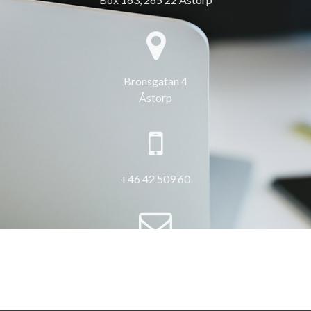
Bronsgatan 4
Åstorp
+46 42 509 60
info@3hus.se