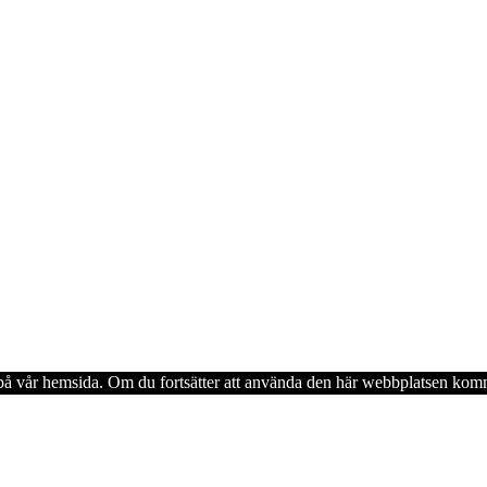
en på vår hemsida. Om du fortsätter att använda den här webbplatsen komm