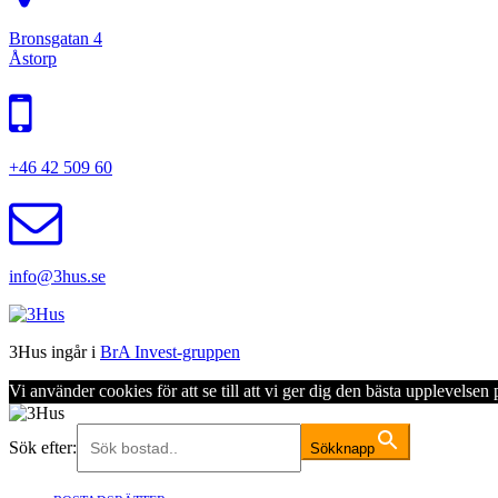
Bronsgatan 4
Åstorp
+46 42 509 60
info@3hus.se
3Hus ingår i
BrA Invest-gruppen
Vi använder cookies för att se till att vi ger dig den bästa upplevels
Sök efter:
Sökknapp