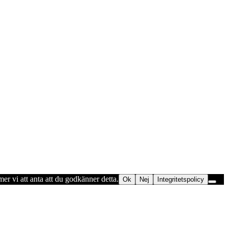
er vi att anta att du godkänner detta.
Ok
Nej
Integritetspolicy