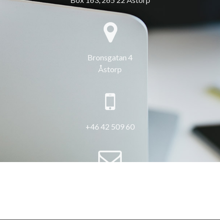
Bronsgatan 4
Åstorp
+46 42 509 60
info@3hus.se