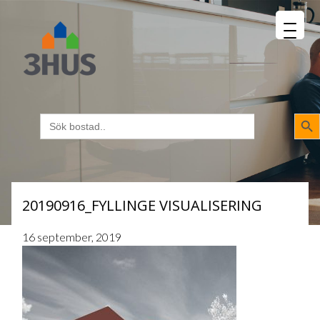
MENU
napp
Sökk
Sök
efter:
20190916_FYLLINGE VISUALISERING
16 september, 2019