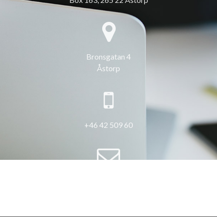
Bronsgatan 4
Åstorp
+46 42 509 60
info@3hus.se