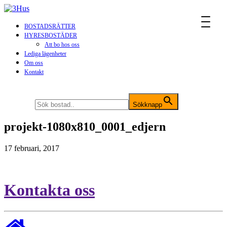
MENU
BOSTADSRÄTTER
HYRESBOSTÄDER
Att bo hos oss
Lediga lägenheter
Om oss
Kontakt
Sök efter:
Sökknapp
projekt-1080x810_0001_edjern
17 februari, 2017
Kontakta oss