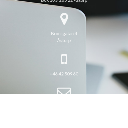
Bronsgatan 4
Åstorp
+46 42 509 60
info@3hus.se