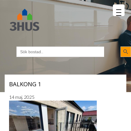
MENU
napp
Sökk
Sök
efter:
BALKONG 1
14 maj, 2025