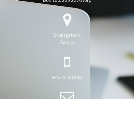
Bronsgatan 4
Åstorp
+46 42 509 60
info@3hus.se