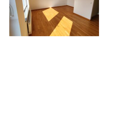
KONTAKTA OSS
Fastighets AB 3Hus
Box 163, 265 22 Åstorp