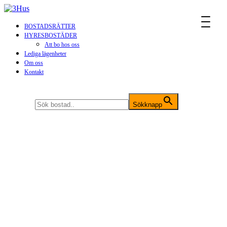
MENU
BOSTADSRÄTTER
HYRESBOSTÄDER
Att bo hos oss
Lediga lägenheter
Om oss
Kontakt
Sök efter:
Sökknapp