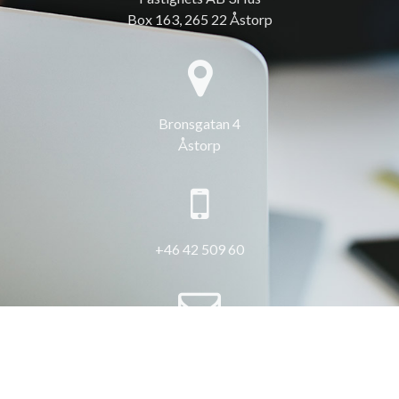
Box 163, 265 22 Åstorp
Bronsgatan 4
Åstorp
+46 42 509 60
info@3hus.se