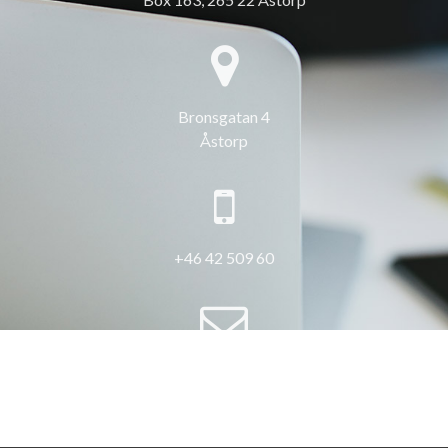
Bronsgatan 4
Åstorp
+46 42 509 60
info@3hus.se