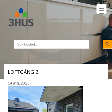
MENU
napp
Sökk
Sök
efter:
LOFTGÅNG 2
14 maj, 2025