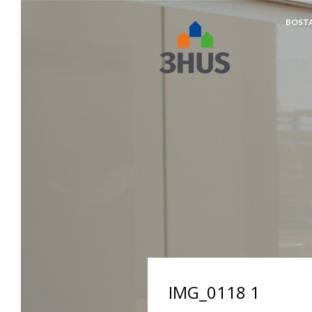
BOST
napp
IMG_0118 1