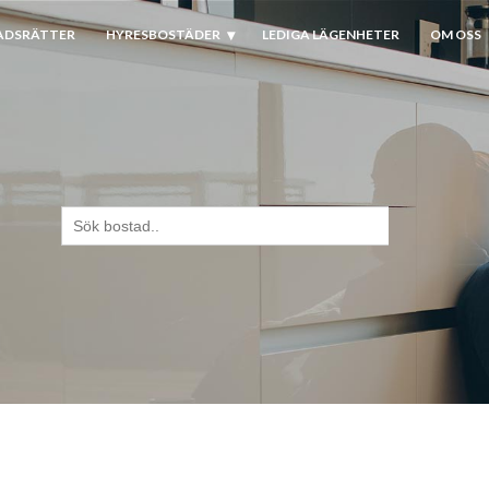
ADSRÄTTER
HYRESBOSTÄDER
LEDIGA LÄGENHETER
OM OSS
Sök
efter: