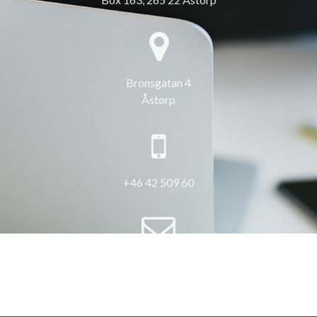
Bronsgatan 4
Åstorp
+46 42 509 60
info@3hus.se