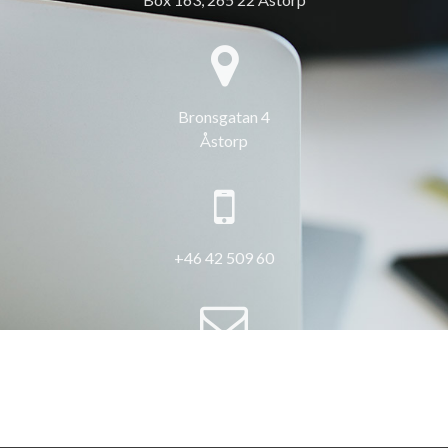
Bronsgatan 4
Åstorp
+46 42 509 60
info@3hus.se