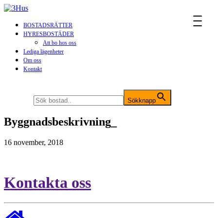
MENU
BOSTADSRÄTTER
HYRESBOSTÄDER
Att bo hos oss
Lediga lägenheter
Om oss
Kontakt
Sök efter:
Sökknapp
Byggnadsbeskrivning_
16 november, 2018
Kontakta oss