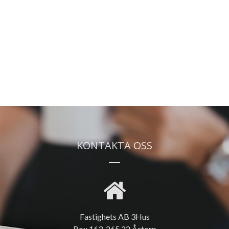
KONTAKTA OSS
Fastighets AB 3Hus
Box 163, 265 22 Åstorp