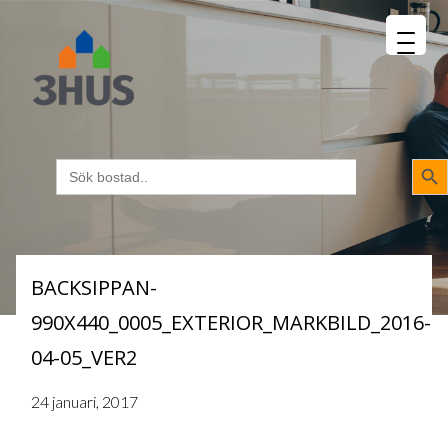
MENU
napp
Sökk
Sök
efter:
BACKSIPPAN-
990X440_0005_EXTERIOR_MARKBILD_2016-
04-05_VER2
24 januari, 2017