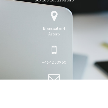
Bronsgatan 4
Åstorp
+46 42 509 60
info@3hus.se