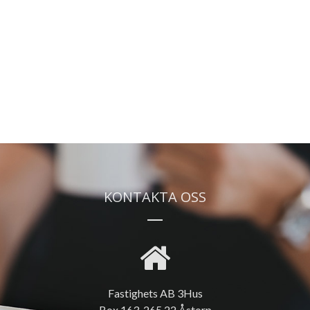
KONTAKTA OSS
Fastighets AB 3Hus
Box 163, 265 22 Åstorp