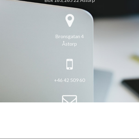
Bronsgatan 4
Åstorp
+46 42 509 60
info@3hus.se