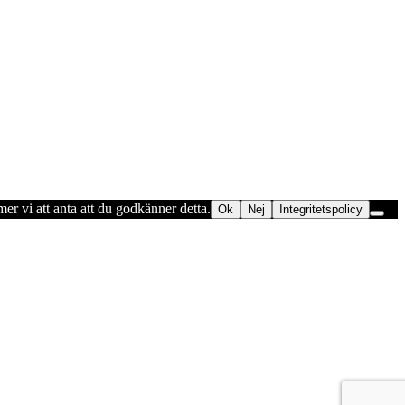
er vi att anta att du godkänner detta.
Ok
Nej
Integritetspolicy