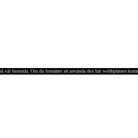
en på vår hemsida. Om du fortsätter att använda den här webbplatsen komm