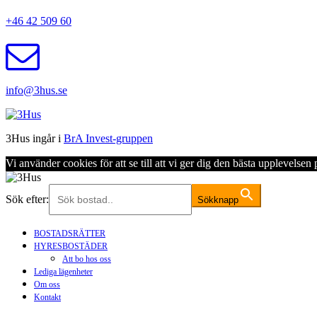
+46 42 509 60
info@3hus.se
3Hus ingår i
BrA Invest-gruppen
Vi använder cookies för att se till att vi ger dig den bästa upplevels
Sök efter:
Sökknapp
BOSTADSRÄTTER
HYRESBOSTÄDER
Att bo hos oss
Lediga lägenheter
Om oss
Kontakt