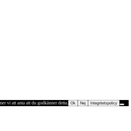
er vi att anta att du godkänner detta.
Ok
Nej
Integritetspolicy