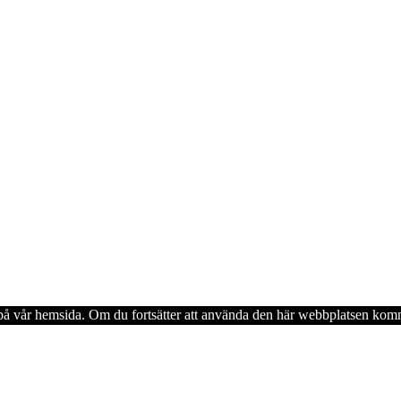
en på vår hemsida. Om du fortsätter att använda den här webbplatsen komm