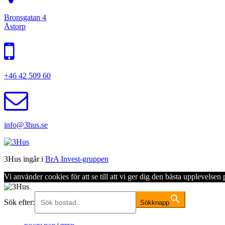
Bronsgatan 4
Åstorp
+46 42 509 60
info@3hus.se
3Hus ingår i
BrA Invest-gruppen
Vi använder cookies för att se till att vi ger dig den bästa upplevels
Sök efter:
Sökknapp