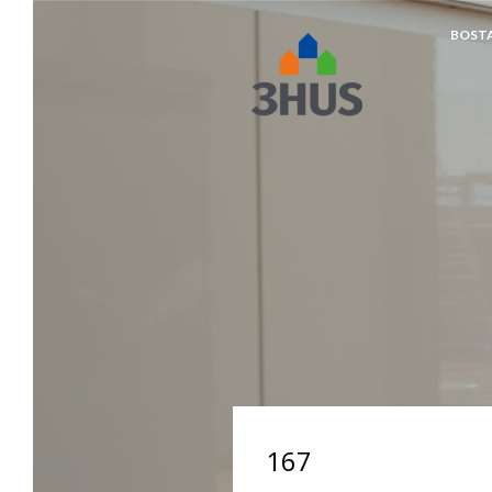
BOST
napp
167