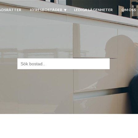
ADSRÄTTER
HYRESBOSTÄDER
LEDIGA LÄGENHETER
OM OSS
Sök
efter: