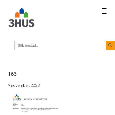
MENU
napp
Sökk
Sök
efter:
166
9 november, 2023