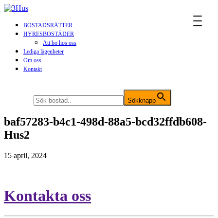
MENU
BOSTADSRÄTTER
HYRESBOSTÄDER
Att bo hos oss
Lediga lägenheter
Om oss
Kontakt
Sök efter:
Sökknapp
baf57283-b4c1-498d-88a5-bcd32ffdb608-
Hus2
15 april, 2024
Kontakta oss