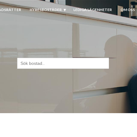
ADSRÄTTER
HYRESBOSTÄDER
LEDIGA LÄGENHETER
OM OSS
Sök
efter: