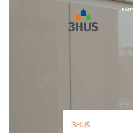
BOST
napp
3HUS