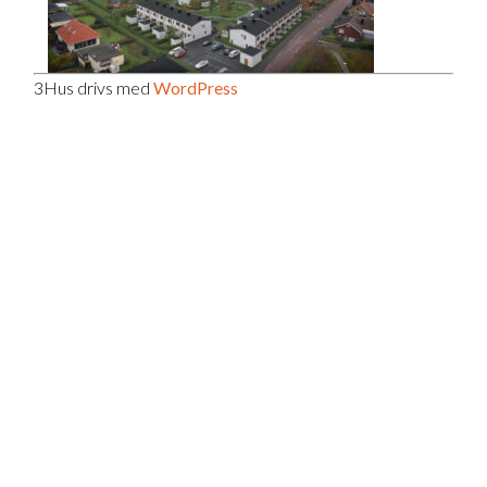
3Hus drivs med
WordPress
KONTAKTA OSS
Fastighets AB 3Hus
Box 163, 265 22 Åstorp