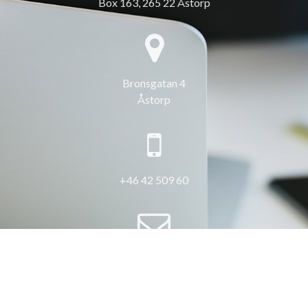
Box 163, 265 22 Åstorp
Bronsgatan 4
Åstorp
+46 42 509 60
info@3hus.se