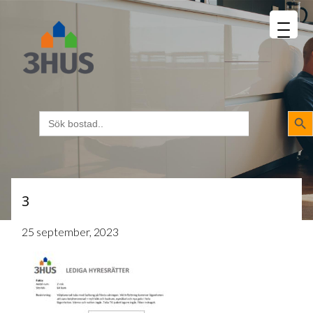
MENU
napp
Sökk
Sök
efter:
3
25 september, 2023