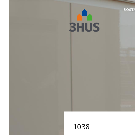
BOST
napp
1038