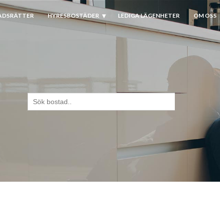
ADSRÄTTER
HYRESBOSTÄDER
LEDIGA LÄGENHETER
OM OSS
Sök
efter: