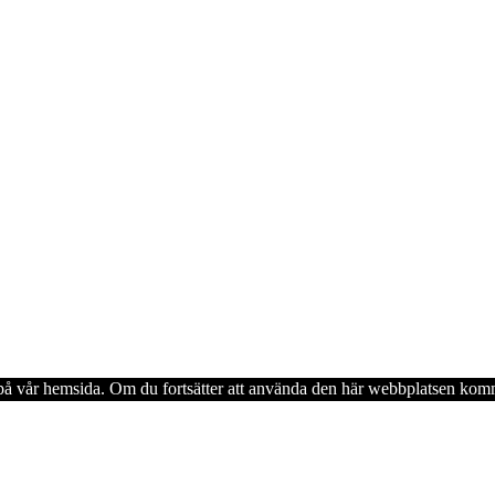
en på vår hemsida. Om du fortsätter att använda den här webbplatsen komm