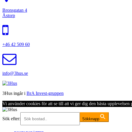
Bronsgatan 4
Åstorp
+46 42 509 60
info@3hus.se
3Hus ingår i
BrA Invest-gruppen
Vi använder cookies för att se till att vi ger dig den bästa upplevels
Sök efter:
Sökknapp