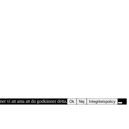
er vi att anta att du godkänner detta.
Ok
Nej
Integritetspolicy