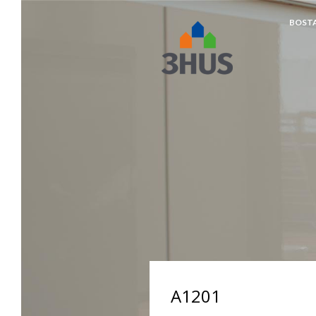
BOST
napp
A1201