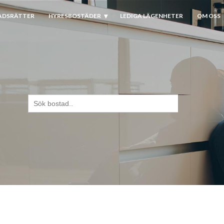
ADSRÄTTER
HYRESBOSTÄDER
LEDIGA LÄGENHETER
OM OSS
Sök
efter: