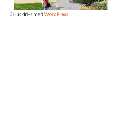
3Hus drivs med
WordPress
KONTAKTA OSS
Fastighets AB 3Hus
Box 163, 265 22 Åstorp