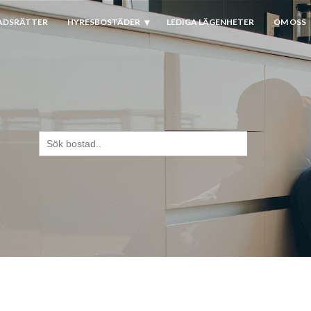
ADSRÄTTER
HYRESBOSTÄDER
LEDIGA LÄGENHETER
OM OSS
Sök
efter: