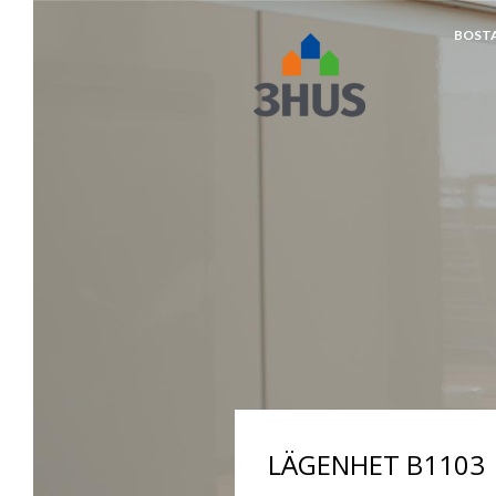
BOST
napp
LÄGENHET B1103