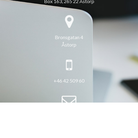
Box 163, 265 22 Åstorp
Bronsgatan 4
Åstorp
+46 42 509 60
info@3hus.se