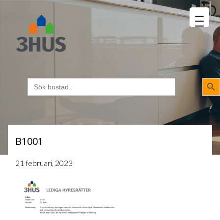
MENU
napp
Sökk
Sök
efter:
B1001
21 februari, 2023