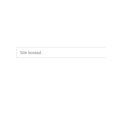
ADSRÄTTER
HYRESBOSTÄDER
LEDIGA LÄGENHETER
OM OSS
Sök
efter: