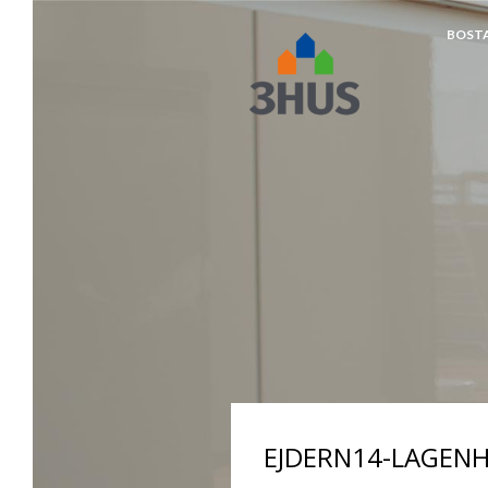
BOST
napp
EJDERN14-LAGENH