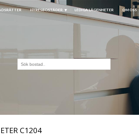
ADSRÄTTER
HYRESBOSTÄDER
LEDIGA LÄGENHETER
OM OSS
Sök
efter:
ETER C1204