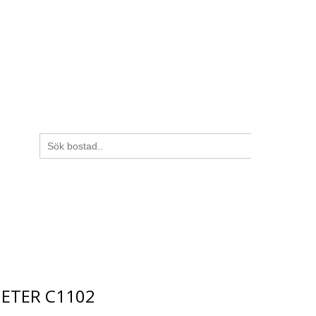
ADSRÄTTER
HYRESBOSTÄDER
LEDIGA LÄGENHETER
OM OSS
Sök
efter:
ETER C1102