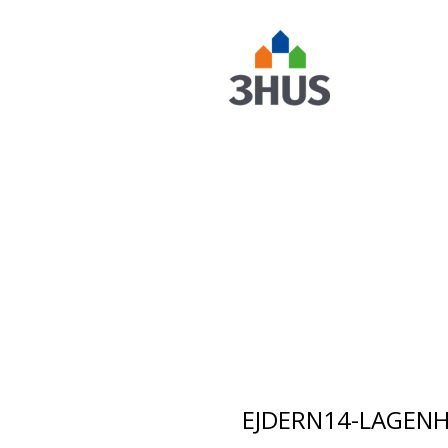
BOST
napp
EJDERN14-LAGENH