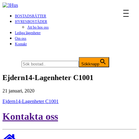
MENU
BOSTADSRÄTTER
HYRESBOSTÄDER
Att bo hos oss
Lediga lägenheter
Om oss
Kontakt
Sök efter:
Sökknapp
Ejdern14-Lagenheter C1001
21 januari, 2020
Ejdern14-Lagenheter C1001
Kontakta oss