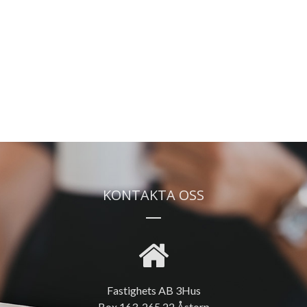
KONTAKTA OSS
Fastighets AB 3Hus
Box 163, 265 22 Åstorp