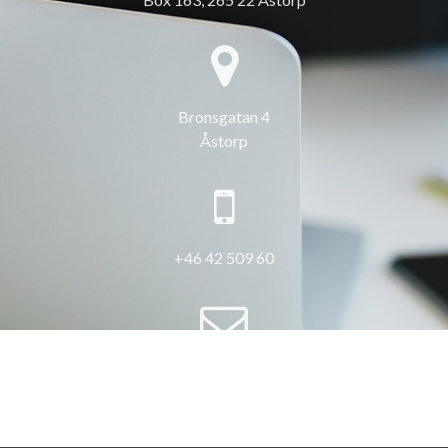
Bronsgatan 4
Åstorp
+46 42 509 60
info@3hus.se